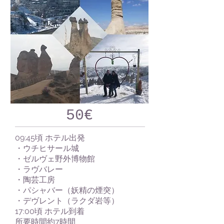
50€
09:45頃 ホテル出発
・ウチヒサール城
・ゼルヴェ野外博物館
・ラヴバレー
・陶芸工房
・パシャバー（妖精の煙突）
・デヴレント（ラクダ岩等）
17:00頃 ホテル到着
​所要時間約7時間