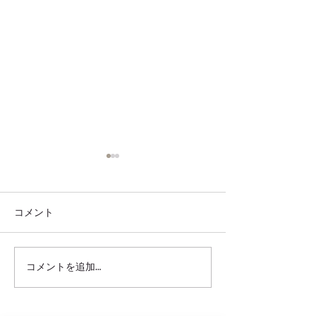
コメント
コメントを追加…
9,10月のカッパドキア の
7、8月のカッパ
服装等
気候や服装につ